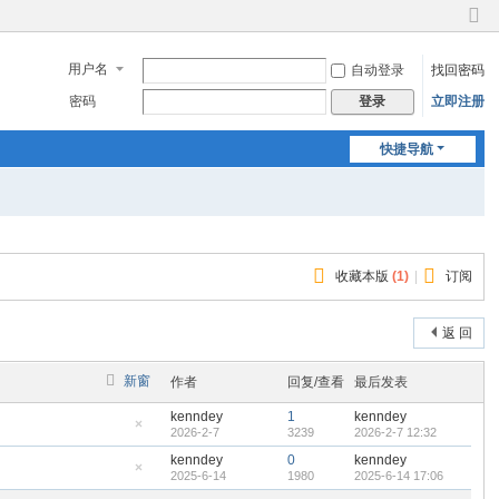
切
换
用户名
自动登录
找回密码
到
窄
密码
立即注册
登录
版
快捷导航
收藏本版
(
1
)
|
订阅
返 回
新窗
作者
回复/查看
最后发表
kenndey
1
kenndey
2026-2-7
3239
2026-2-7 12:32
隐
藏
kenndey
0
kenndey
置
2025-6-14
1980
2025-6-14 17:06
顶
隐
帖
藏