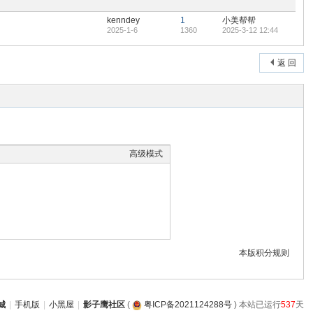
置
顶
kenndey
1
小美帮帮
帖
2025-1-6
1360
2025-3-12 12:44
返 回
高级模式
本版积分规则
城
|
手机版
|
小黑屋
|
影子鹰社区
(
粤ICP备2021124288号
) 本站已运行
537
天