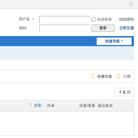
切
换
用户名
自动登录
找回密码
到
窄
密码
立即注册
登录
版
快捷导航
收藏本版
|
订阅
返 回
新窗
作者
回复/查看
最后发表