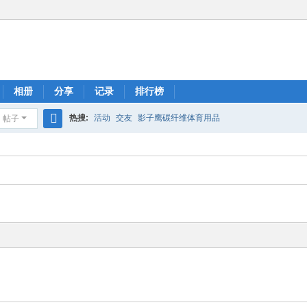
相册
分享
记录
排行榜
热搜:
活动
交友
影子鹰碳纤维体育用品
帖子
搜
索