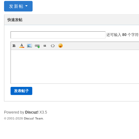
发新帖
đồ
ng
快速发帖
S
ha
还可输入
80
个字符
do
w
H
a
w
k)
发表帖子
Powered by
Discuz!
X3.5
© 2001-2026
Discuz! Team
.