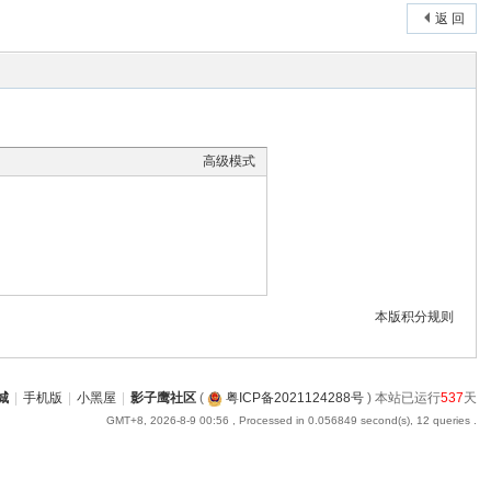
返 回
高级模式
本版积分规则
城
|
手机版
|
小黑屋
|
影子鹰社区
(
粤ICP备2021124288号
) 本站已运行
537
天
GMT+8, 2026-8-9 00:56
, Processed in 0.056849 second(s), 12 queries .