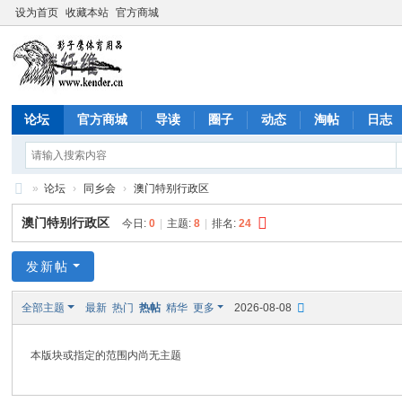
设为首页
收藏本站
官方商城
论坛
官方商城
导读
圈子
动态
淘帖
日志
»
论坛
›
同乡会
›
澳门特别行政区
影
澳门特别行政区
今日:
0
|
主题:
8
|
排名:
24
子
鹰
发新帖
社
全部主题
最新
热门
热帖
精华
更多
2026-08-08
区
(C
本版块或指定的范围内尚无主题
ộn
g