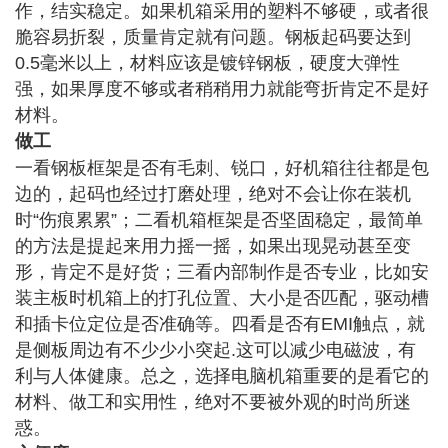
作，结实稳定。如果机箱采用的塑料不够硬，或者很
脆容易折裂，质量肯定就有问题。钢板起码要达到
0.5毫米以上，材料应该是
镀锌钢板
，硬度大弹性
强，如果厚度不够或者稍稍用力就能弯折肯定不是好
材料。
做工
一看钢板框架是否有毛刺、锐口，好机箱往往都是包
边的，起码也经过打磨处理，绝对不会让你在装机
时“伤痕累累”；二看机箱框架是否坚固稳定，最简单
的方法是提起来用力摇一摇，如果出现晃动甚至变
形，肯定不是好货；三看内部制作是否专业，比如安
装主板时机箱上的打孔位置、大小是否匹配，驱动槽
和插卡位定位是否准确等。四看是否有EMI触点，就
是侧板周边有不少少小突起.这可以减少电磁波，有
利与人体健康。总之，选择电脑机箱重要的是看它的
材料、做工和实用性，绝对不要被外观的时尚所迷
惑。