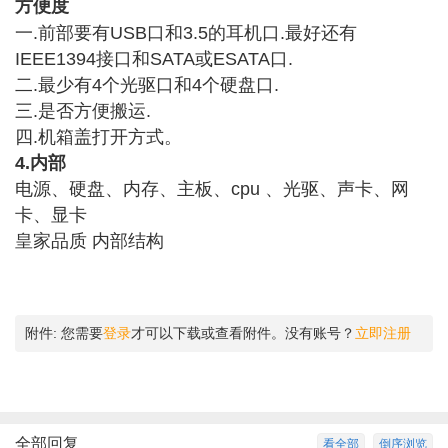
方便度
一.前部要有USB口和3.5的耳机口.最好还有
IEEE1394接口
和SATA或ESATA口.
二.最少有4个光驱口和4个硬盘口.
三.是否方便搬运.
四.机箱盖打开方式。
4.
内部
电源、硬盘、内存、主板、cpu 、光驱、声卡、网
卡、显卡
皇家品质 内部结构
附件:
您需要
登录
才可以下载或查看附件。没有账号？
立即注册
全部回复
看全部
倒序浏览